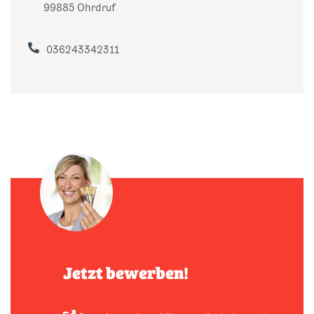
99885 Ohrdruf
036243342311
Jetzt bewerben!