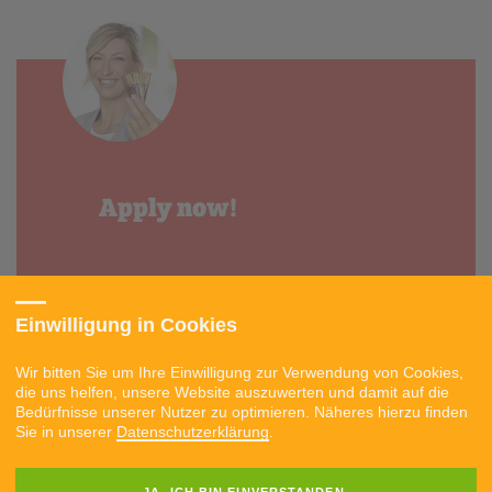
Apply now!
Einwilligung in Cookies
Wir bitten Sie um Ihre Einwilligung zur Verwendung von Cookies,
die uns helfen, unsere Website auszuwerten und damit auf die
Bedürfnisse unserer Nutzer zu optimieren. Näheres hierzu finden
APPLY
Sie in unserer
Datenschutzerklärung
.